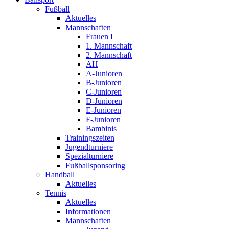
Fußball
Aktuelles
Mannschaften
Frauen I
1. Mannschaft
2. Mannschaft
AH
A-Junioren
B-Junioren
C-Junioren
D-Junioren
E-Junioren
F-Junioren
Bambinis
Trainingszeiten
Jugendturniere
Spezialturniere
Fußballsponsoring
Handball
Aktuelles
Tennis
Aktuelles
Informationen
Mannschaften