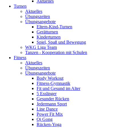
Aktuelles
Turnen
Aktuelles
Übungszeiten
Übungsangebote
Eltern-Kind-Turnen
Gerätturnen
Kinderturnen
Spiel, Spaß und Bewegung
WKG Liga Team
Tanzen - Kooperation mit Schulen
Fitness
Aktuelles
Übungszeiten
Übungsangebote
Body Workout
Fitness-Gymnastik
Fit und Gesund im Alter
5 Esslinger
Gesunder Rücken
Jedermann Sport
Line Dance
Power Fit Mix
Qi Gong
Rücken-Yoga