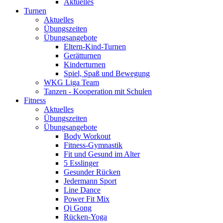
Aktuelles
Turnen
Aktuelles
Übungszeiten
Übungsangebote
Eltern-Kind-Turnen
Gerätturnen
Kinderturnen
Spiel, Spaß und Bewegung
WKG Liga Team
Tanzen - Kooperation mit Schulen
Fitness
Aktuelles
Übungszeiten
Übungsangebote
Body Workout
Fitness-Gymnastik
Fit und Gesund im Alter
5 Esslinger
Gesunder Rücken
Jedermann Sport
Line Dance
Power Fit Mix
Qi Gong
Rücken-Yoga