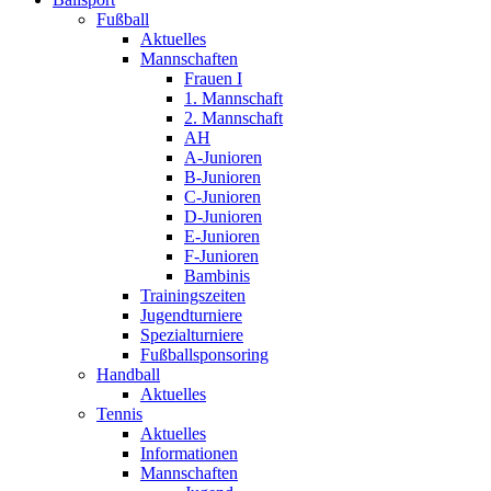
Fußball
Aktuelles
Mannschaften
Frauen I
1. Mannschaft
2. Mannschaft
AH
A-Junioren
B-Junioren
C-Junioren
D-Junioren
E-Junioren
F-Junioren
Bambinis
Trainingszeiten
Jugendturniere
Spezialturniere
Fußballsponsoring
Handball
Aktuelles
Tennis
Aktuelles
Informationen
Mannschaften