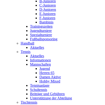
B-Junioren
C-Junioren
D-Junioren
E-Junioren
F-Junioren
Bambinis
Trainingszeiten
Jugendturniere
Spezialturniere
Fußballsponsoring
Handball
Aktuelles
Tennis
Aktuelles
Informationen
Mannschaften
Jugend
Herren 65
Damen Aktive
Hobby Mixed
Tennisanlage
Schultennis
Beiträge und Gebühren
Unterstützung der Abteilung
Tischtennis