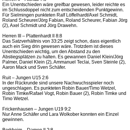
Ein Unentschieden wäre greifbar gewesen, leider reichte es
im Schlussdoppel nicht zum entscheidenden Punktgewinn.
Für Sielmingen punkteten Ralf Löffelhardt/Axel Schmidt,
Roland Scheurer/Jörg Fabian, Roland Scheurer, Fabian Jörg
(2), Axel Schmidt und Jörg Drawehn.
Herren III – Plattenhardt II 8:8
Das Satzverhältnis von 33:25 zeigt schon, dass eigentlich
auch ein Sieg drin gewesen wäre. Trotzdem ist dieses
Unentschieden wichtig, um den Abstand zu den
Abstiegsplätzen zu halten. Es gewannen Daniel Klein/Jörg
Palmer, Daniel Klein (2), Ammanuel Teclai, Sven Steinle (2),
Aaron Mack und Sven Schäfer.
Ruit – Jungen U15 2:6
In der Rückrunde sind unsere Nachwuchsspieler noch
ungeschlagen. Es punkteten Robin Bauer/Timo Wetzel,
Robin Timke/Rafael Vogt, Robin Bauer (2), Robin Timke und
Timo Wetzel.
Frickenhausen – Jungen U19 9:2
Nur Anne Schäfer und Lara Wolkober konnten ein Einzel
gewinnen.
Berkheim – Damen II 2:8