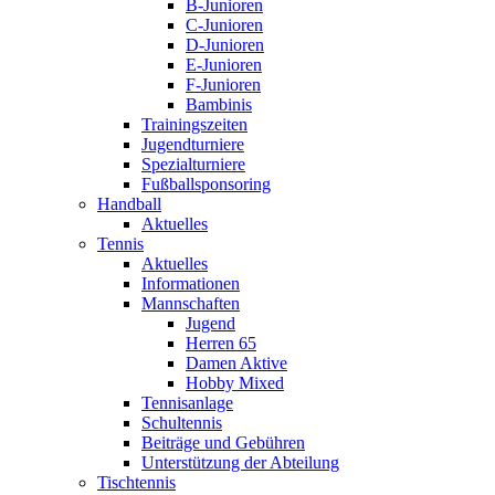
B-Junioren
C-Junioren
D-Junioren
E-Junioren
F-Junioren
Bambinis
Trainingszeiten
Jugendturniere
Spezialturniere
Fußballsponsoring
Handball
Aktuelles
Tennis
Aktuelles
Informationen
Mannschaften
Jugend
Herren 65
Damen Aktive
Hobby Mixed
Tennisanlage
Schultennis
Beiträge und Gebühren
Unterstützung der Abteilung
Tischtennis