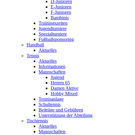
D-Junioren
E-Junioren
F-Junioren
Bambinis
Trainingszeiten
Jugendturniere
Spezialturniere
Fußballsponsoring
Handball
Aktuelles
Tennis
Aktuelles
Informationen
Mannschaften
Jugend
Herren 65
Damen Aktive
Hobby Mixed
Tennisanlage
Schultennis
Beiträge und Gebühren
Unterstützung der Abteilung
Tischtennis
Aktuelles
Mannschaften