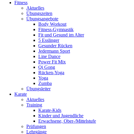
Fitness
Aktuelles
Übungszeiten
Übungsangebote
Body Workout
Fitness-Gymnastik
Fit und Gesund im Alter
5 Esslinger
Gesunder Rücken
Jedermann Sport
Line Dance
Power Fit Mix
Qi Gong
Rücken-Yoga
Yoga
Zumba
Übungsleiter
Karate
Aktuelles
Training
Karate-Kids
Kinder und Jugendliche
Erwachsene, Ober-/Mittelstufe
Prüfungen
Lehrgänge