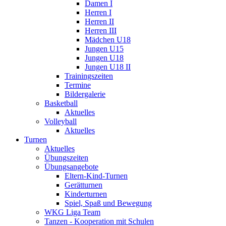
Damen I
Herren I
Herren II
Herren III
Mädchen U18
Jungen U15
Jungen U18
Jungen U18 II
Trainingszeiten
Termine
Bildergalerie
Basketball
Aktuelles
Volleyball
Aktuelles
Turnen
Aktuelles
Übungszeiten
Übungsangebote
Eltern-Kind-Turnen
Gerätturnen
Kinderturnen
Spiel, Spaß und Bewegung
WKG Liga Team
Tanzen - Kooperation mit Schulen