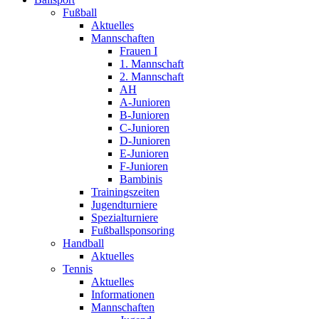
Fußball
Aktuelles
Mannschaften
Frauen I
1. Mannschaft
2. Mannschaft
AH
A-Junioren
B-Junioren
C-Junioren
D-Junioren
E-Junioren
F-Junioren
Bambinis
Trainingszeiten
Jugendturniere
Spezialturniere
Fußballsponsoring
Handball
Aktuelles
Tennis
Aktuelles
Informationen
Mannschaften