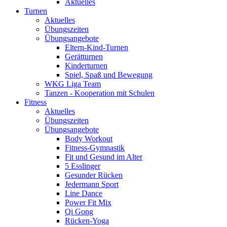
Aktuelles
Turnen
Aktuelles
Übungszeiten
Übungsangebote
Eltern-Kind-Turnen
Gerätturnen
Kinderturnen
Spiel, Spaß und Bewegung
WKG Liga Team
Tanzen - Kooperation mit Schulen
Fitness
Aktuelles
Übungszeiten
Übungsangebote
Body Workout
Fitness-Gymnastik
Fit und Gesund im Alter
5 Esslinger
Gesunder Rücken
Jedermann Sport
Line Dance
Power Fit Mix
Qi Gong
Rücken-Yoga