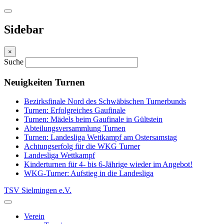
Sidebar
×
Suche
Neuigkeiten Turnen
Bezirksfinale Nord des Schwäbischen Turnerbunds
Turnen: Erfolgreiches Gaufinale
Turnen: Mädels beim Gaufinale in Gültstein
Abteilungsversammlung Turnen
Turnen: Landesliga Wettkampf am Ostersamstag
Achtungserfolg für die WKG Turner
Landesliga Wettkampf
Kinderturnen für 4- bis 6-Jährige wieder im Angebot!
WKG-Turner: Aufstieg in die Landesliga
TSV Sielmingen e.V.
Verein