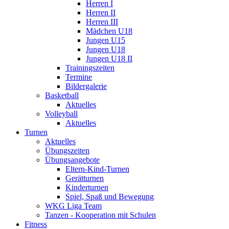
Herren I
Herren II
Herren III
Mädchen U18
Jungen U15
Jungen U18
Jungen U18 II
Trainingszeiten
Termine
Bildergalerie
Basketball
Aktuelles
Volleyball
Aktuelles
Turnen
Aktuelles
Übungszeiten
Übungsangebote
Eltern-Kind-Turnen
Gerätturnen
Kinderturnen
Spiel, Spaß und Bewegung
WKG Liga Team
Tanzen - Kooperation mit Schulen
Fitness