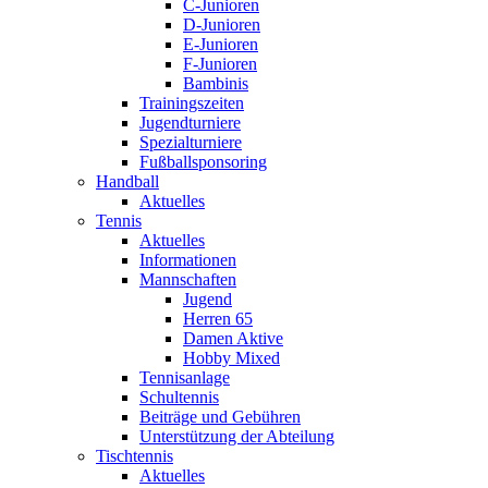
C-Junioren
D-Junioren
E-Junioren
F-Junioren
Bambinis
Trainingszeiten
Jugendturniere
Spezialturniere
Fußballsponsoring
Handball
Aktuelles
Tennis
Aktuelles
Informationen
Mannschaften
Jugend
Herren 65
Damen Aktive
Hobby Mixed
Tennisanlage
Schultennis
Beiträge und Gebühren
Unterstützung der Abteilung
Tischtennis
Aktuelles