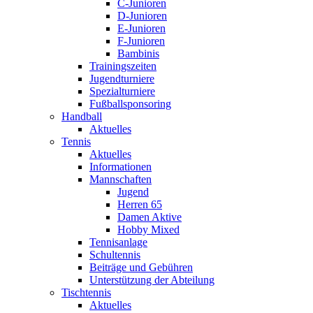
C-Junioren
D-Junioren
E-Junioren
F-Junioren
Bambinis
Trainingszeiten
Jugendturniere
Spezialturniere
Fußballsponsoring
Handball
Aktuelles
Tennis
Aktuelles
Informationen
Mannschaften
Jugend
Herren 65
Damen Aktive
Hobby Mixed
Tennisanlage
Schultennis
Beiträge und Gebühren
Unterstützung der Abteilung
Tischtennis
Aktuelles